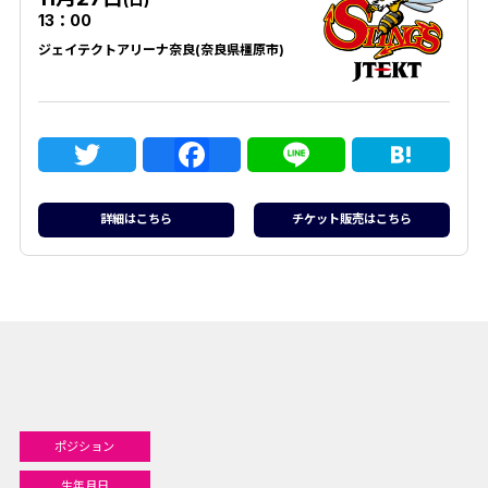
13：00
ジェイテクトアリーナ奈良(奈良県橿原市)
Twitter
Facebook
Line
Hat
詳細はこちら
チケット販売はこちら
ポジション
生年月日