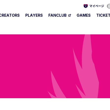
マイページ
CREATORS
PLAYERS
FANCLUB
GAMES
TICKE