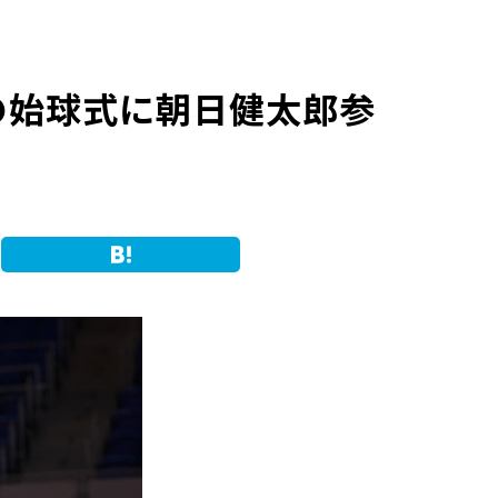
戦の始球式に朝日健太郎参
Hatena