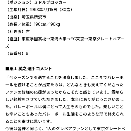
【ポジション】ミドルブロッカー
【生年月日】1993年7月15日（30歳）
【出身】埼玉県所沢市
【身長／体重】190cm／90kg
【利き腕】右
【経歴】東亜学園高校→東海大学→FC東京→東京グレートベアー
ズ
【背番号】6
■栗山 英之 選手コメント
「今シーズンで引退することを決意しました。ここまでバレーボ
ールを続けることが出来たのは、どんなときも支えてくださった
ファンの皆様の応援があったからこそだと感じています。素晴ら
しい経験をさせていただきました。本当にありがとうございまし
た。バレーボールは僕にとって人生そのものでした。楽しいこと
も辛いこともあったバレーボール生活をこのような形で終えられ
ることを幸せに思います。
今後は皆様と同じく、1人のグレベアファンとして東京グレートベ