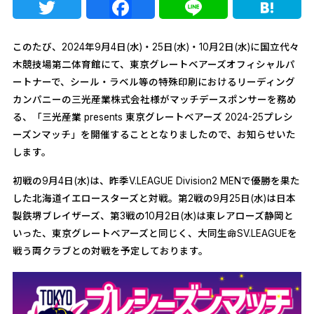
Twitter
Facebook
Line
Ha
このたび、2024年9月4日(水)・25日(水)・10月2日(水)に国立代々
木競技場第二体育館にて、東京グレートベアーズオフィシャルパ
ートナーで、シール・ラベル等の特殊印刷におけるリーディング
カンパニーの三光産業株式会社様がマッチデースポンサーを務め
る、「三光産業 presents 東京グレートベアーズ 2024-25プレシ
ーズンマッチ」を開催することとなりましたので、お知らせいた
します。
初戦の9月4日(水)は、昨季V.LEAGUE Division2 MENで優勝を果た
した北海道イエロースターズと対戦。第2戦の9月25日(水)は日本
製鉄堺ブレイザーズ、第3戦の10月2日(水)は東レアローズ静岡と
いった、東京グレートベアーズと同じく、大同生命SV.LEAGUEを
戦う両クラブとの対戦を予定しております。