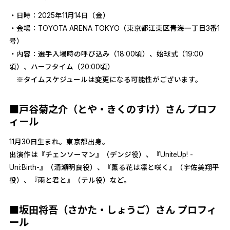
・日時：2025年11月14日（金）
・会場：TOYOTA ARENA TOKYO（東京都江東区青海一丁目3番1
号）
・内容：選手入場時の呼び込み（18:00頃）、始球式（19:00
頃）、ハーフタイム（20:00頃）
※タイムスケジュールは変更になる可能性がございます。
■戸谷菊之介（とや・きくのすけ）さん プロフ
ィール
11月30日生まれ。東京都出身。
出演作は『チェンソーマン』（デンジ役）、『UniteUp! -
Uni:Birth-』（清瀬明良役）、『薫る花は凛と咲く』（宇佐美翔平
役）、『雨と君と』（テル役）など。
■坂田将吾（さかた・しょうご）さん プロフィ
ール