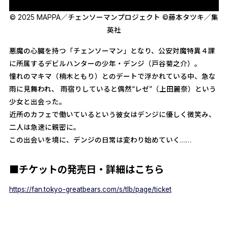
© 2025 MAPPA／チェンソーマンプロジェクト ©藤本タツキ／集
英社
悪魔の心臓を持つ「チェンソーマン」となり、公安対魔特異４課
に所属するデビルハンターの少年・デンジ（戸谷菊之介）。
憧れのマキマ（楠木ともり）とのデートで浮かれている中、急な
雨に見舞われ、 雨宿りしていると偶然“レゼ”（上田麗奈）という
少女と出会った。
近所のカフェで働いているという彼女はデンジに優しく微笑み、
二人は急速に親密に。
この出会いを境に、デンジの日常は変わり始めていく……
■チケットの発売日・詳細はこちら
https://fan.tokyo-greatbears.com/s/tlb/page/ticket