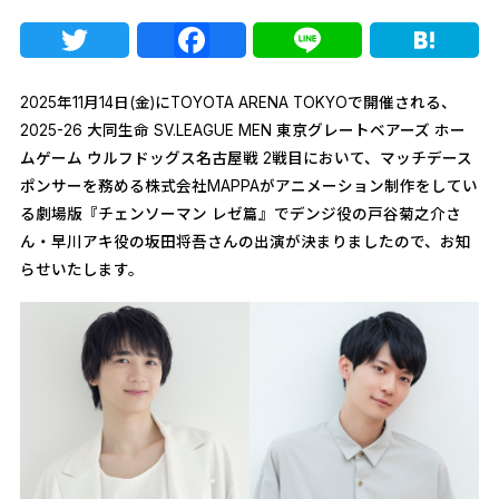
Twitter
Facebook
Line
Ha
2025年11月14日(金)にTOYOTA ARENA TOKYOで開催される、
2025-26 大同生命 SV.LEAGUE MEN 東京グレートベアーズ ホー
ムゲーム ウルフドッグス名古屋戦 2戦目において、マッチデース
ポンサーを務める株式会社MAPPAがアニメーション制作をしてい
る劇場版『チェンソーマン レゼ篇』でデンジ役の戸谷菊之介さ
ん・早川アキ役の坂田将吾さんの出演が決まりましたので、お知
らせいたします。