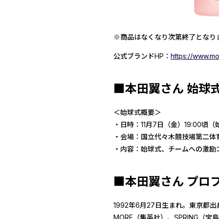
※商品はなくなり次第終了となり
公式ブランドHP：
https://www.moi
■本田翼さん 始球
＜始球式概要＞
・日時：11月7日（金）19:00
・会場：国立代々木競技場第二体
・内容：始球式、チームへの激励
■本田翼さん プロ
1992年6月27日生まれ。東京都出
MORE（集英社）、SPRING（