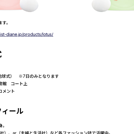
ます。
st-diane.jp/products/lotus/
式
頃（始球式） ※7日のみとなります
育館 コート上
コメント
フィール
身。
宝島社）、ar（主婦と生活社）など各ファッション誌で活躍中。