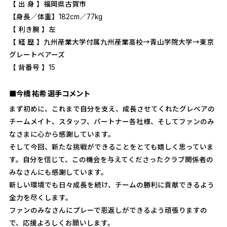
【 出 身 】福岡県古賀市
【身長／体重】182cm／77kg
【 利き腕 】左
【 経 歴 】九州産業大学付属九州産業高校→青山学院大学→東京
グレートベアーズ
【 背番号 】15
■今橋 祐希 選手コメント
まず初めに、これまで自分を支え、成長させてくれたグレベアの
チームメイト、スタッフ、パートナー各社様、そしてファンのみ
なさまに心から感謝しています。
そして今回、新たな挑戦ができることをとても嬉しく思っていま
す。自分を信じて、この機会を与えてくださったクラブ関係者の
みなさんにも感謝しています。
新しい環境でも日々成長を続け、チームの勝利に貢献できるよう
全力を尽くします。
ファンのみなさんにプレーで恩返しができるよう頑張りますの
で、応援よろしくお願いします。