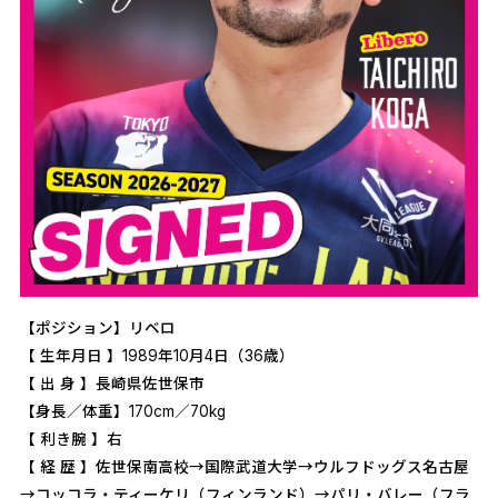
【ポジション】リベロ
【 生年月日 】1989年10月4日（36歳）
【 出 身 】長崎県佐世保市
【身長／体重】170cm／70kg
【 利き腕 】右
【 経 歴 】佐世保南高校→国際武道大学→ウルフドッグス名古屋
→コッコラ・ティーケリ（フィンランド）→パリ・バレー（フラ